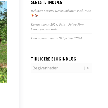
SENESTE INDLÆG
Webinar: Sensitiv Kommunikation med Heste
Kursus august 2024: Følg – Føl og Form
hesten gennem sædet
Embody-Awareness -På Sjælland 2024
TIDLIGERE BLOGINDLÆG
Tidligere
blogindlæg