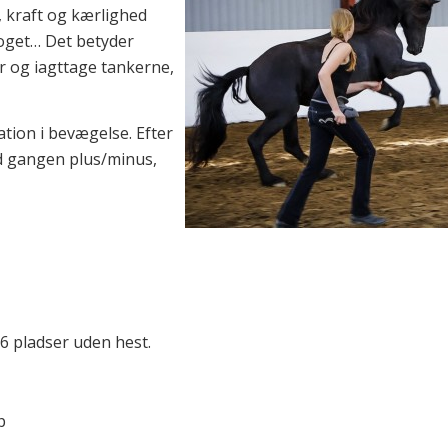
 kraft og kærlighed
noget… Det betyder
r og iagttage tankerne,
tion i bevægelse. Efter
 ad gangen plus/minus,
 6 pladser uden hest.
p