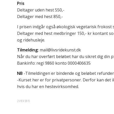
Pris
Deltager uden hest 550,-
Deltager med hest 850,-
I prisen indgår også økologisk vegetarisk frokost s
Deltager med hest medbringer 150,- kr kontant som
og ridehusleje.
Tilmelding:
mail@livsridekunst.dk
Når du har overført beløbet har du sikret dig din p
Bankinfo: regi 9860 konto 0000406635
NB
-Tilmeldingen er bindende og beløbet refunder
-Kurset her er for privatpersoner. Derfor kan det i
hvis du har en hestevirksomhed.
21/03/2015