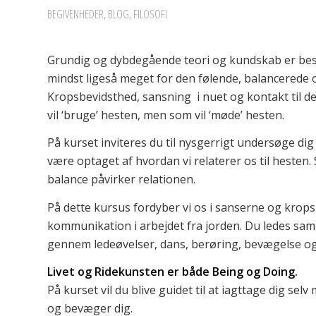
BEGIVENHEDER
,
BLOG
,
FILOSOFI
Grundig og dybdegående teori og kundskab er bes
mindst ligeså meget for den følende, balancerede 
Kropsbevidsthed, sansning i nuet og kontakt til d
vil ‘bruge’ hesten, men som vil ‘møde’ hesten.
På kurset inviteres du til nysgerrigt undersøge dig s
være optaget af hvordan vi relaterer os til heste
balance påvirker relationen.
På dette kursus fordyber vi os i sanserne og kropsb
kommunikation i arbejdet fra jorden. Du ledes sa
gennem ledeøvelser, dans, berøring, bevægelse og
Livet og Ridekunsten er både Being og Doing.
På kurset vil du blive guidet til at iagttage dig sel
og bevæger dig.