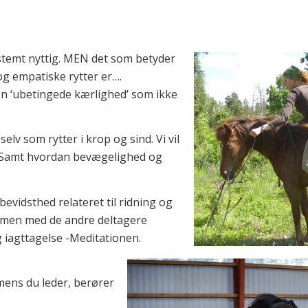
temt nyttig. MEN det som betyder
og empatiske rytter er….
en ‘ubetingede kærlighed’ som ikke
elv som rytter i krop og sind. Vi vil
n. Samt hvordan bevægelighed og
evidsthed relateret til ridning og
mmen med de andre deltagere
 iagttagelse -Meditationen.
v mens du leder, berører