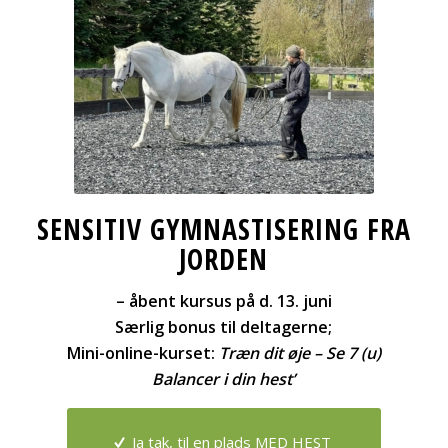
SENSITIV GYMNASTISERING FRA
JORDEN
– åbent kursus på d. 13. juni
Særlig bonus til deltagerne;
Mini-online-kurset:
Træn dit øje – Se 7 (u)
Balancer i din hest’
Ja tak, til en plads MED HEST