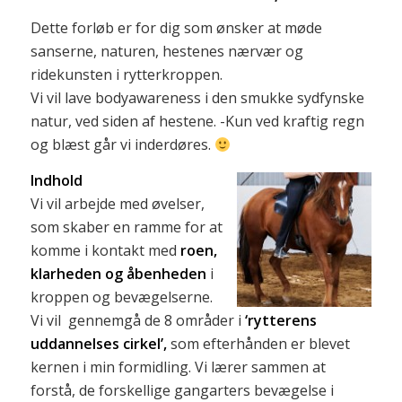
Dette forløb er for dig som ønsker at møde
sanserne, naturen, hestenes nærvær og
ridekunsten i rytterkroppen.
Vi vil lave bodyawareness i den smukke sydfynske
natur, ved siden af hestene. -Kun ved kraftig regn
og blæst går vi inderdøres.
Indhold
Vi vil arbejde med øvelser,
som skaber en ramme for at
komme i kontakt med
roen,
klarheden og åbenheden
i
kroppen og bevægelserne.
Vi vil gennemgå de 8 områder i
‘rytterens
uddannelses cirkel’,
som efterhånden er blevet
kernen i min formidling. Vi lærer sammen at
forstå, de forskellige gangarters bevægelse i