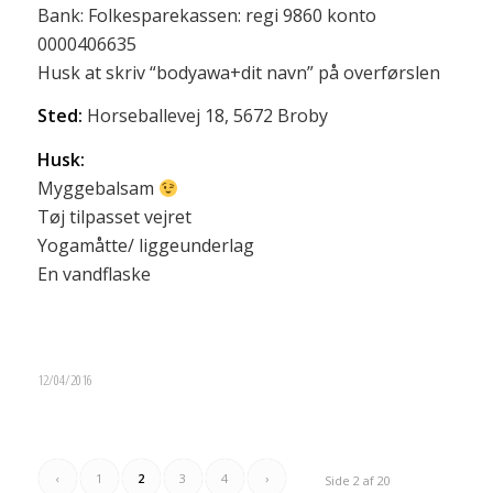
Bank: Folkesparekassen: regi 9860 konto
0000406635
Husk at skriv “bodyawa+dit navn” på overførslen
Sted:
Horseballevej 18, 5672 Broby
Husk:
Myggebalsam
Tøj tilpasset vejret
Yogamåtte/ liggeunderlag
En vandflaske
12/04/2016
‹
1
2
3
4
›
Side 2 af 20