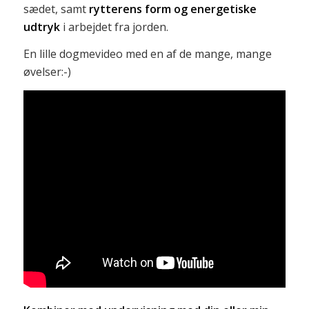
sædet, samt
rytterens form og energetiske
udtryk
i arbejdet fra jorden.
En lille dogmevideo med en af de mange, mange
øvelser:-)