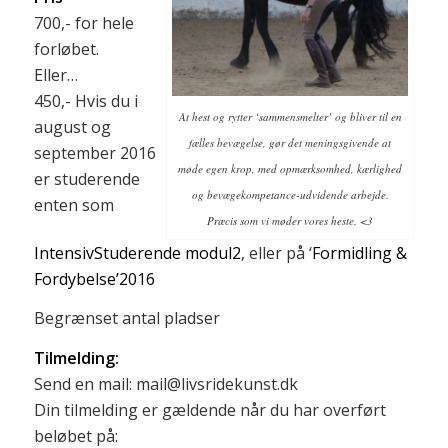
700,- for hele
forløbet.
Eller…
450,- Hvis du i
At hest og rytter ‘sammensmelter’ og bliver til en
august og
fælles bevægelse, gør det meningsgivende at
september 2016
møde egen krop, med opmærksomhed, kærlighed
er studerende
og bevægekompetance-udvidende arbejde.
enten som
Præcis som vi møder vores heste. <3
IntensivStuderende modul2
, eller på ‘
Formidling &
Fordybelse’2016
Begrænset antal pladser
Tilmelding:
Send en mail: mail@livsridekunst.dk
Din tilmelding er gældende når du har overført
beløbet på: