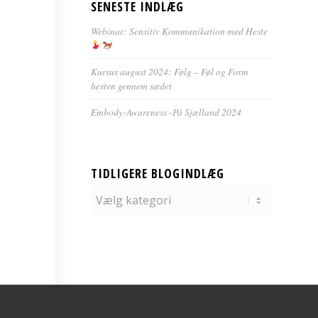
SENESTE INDLÆG
Webinar: Sensitiv Kommunikation med Heste
Kursus august 2024: Følg – Føl og Form
hesten gennem sædet
Embody-Awareness -På Sjælland 2024
TIDLIGERE BLOGINDLÆG
Tidligere
blogindlæg