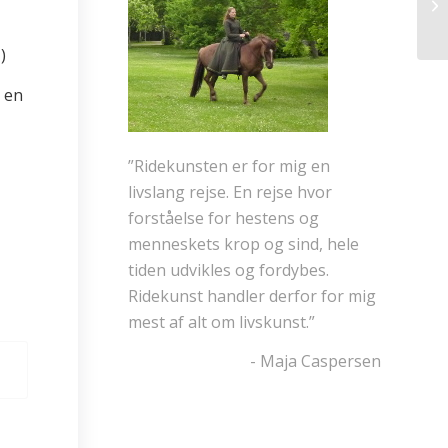
Ma
)
r en
”Ridekunsten er for mig en
livslang rejse. En rejse hvor
forståelse for hestens og
menneskets krop og sind, hele
tiden udvikles og fordybes.
Ridekunst handler derfor for mig
mest af alt om livskunst.”
- Maja Caspersen