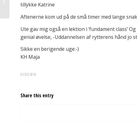
tillykke Katrine
kroppe og to sind’
Aftenerne kom ud på de små timer med lange snakk
Ute gav mig også en lektion i ‘fundament class’ Og 
genial øvelse, -Uddannelsen af rytterens hånd jo st
Sikke en berigende uge:-)
KH Maja
01/03/2014
Share this entry