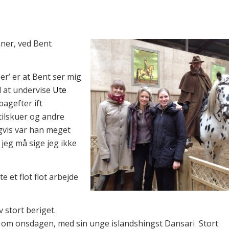
nner, ved Bent
er’ er at Bent ser mig
d at undervise
Ute
agefter ift
ilskuer og andre
gvis var han meget
r jeg må sige jeg ikke
te et flot flot arbejde
v stort beriget.
om onsdagen, med sin unge islandshingst Dansari
Stort