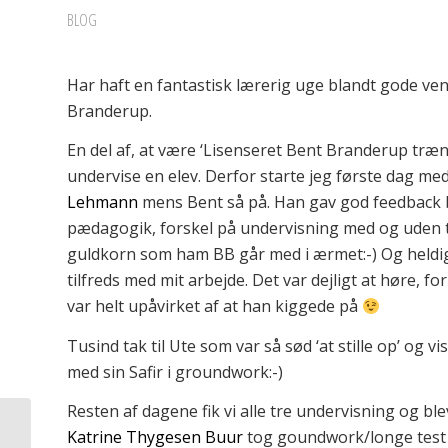
BLOG
Har haft en fantastisk lærerig uge blandt gode ve
Branderup.
En del af, at være ‘Lisenseret Bent Branderup træn
undervise en elev. Derfor starte jeg første dag me
Lehmann
mens Bent så på. Han gav god feedback b
pædagogik, forskel på undervisning med og uden t
guldkorn som ham BB går med i ærmet:-) Og heldi
tilfreds med mit arbejde. Det var dejligt at høre, fo
var helt upåvirket af at han kiggede på
Tusind tak til Ute som var så sød ‘at stille op’ og vis
med sin Safir i groundwork:-)
Resten af dagene fik vi alle tre undervisning og ble
Katrine Thygesen Buur
tog goundwork/longe test 
Den halve parade -At ‘åbne to