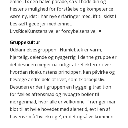
emne’, fx den halve parade, så vil både din og
hestens mulighed for forståelse og kompetence
være ny, idet i har nye erfaringer med, ift til sidst I
beskæftigede jer med emnet.
LivsRideKunstens vej er fordybelsens vej. ♥
Gruppekultur
Uddannelsesgruppen i Humlebæk er varm,
hjertelig, delende og nysgerrig. I denne gruppe er
det desuden meget naturligt at reflekterer over,
hvordan ridekunstens principper, kan påvirke og
bevæge andre dele af livet, som fx arbejdsliv.
Desuden er der i gruppen en hyggelig tradition
for fælles aftensmad og nybagte boller til
morgenmad, hvor alle er velkomne. Trænger man
blot til at hvile hovedet med alenetid, evt i en af
havens små ‘hvilekroge’, er det også velkomment.