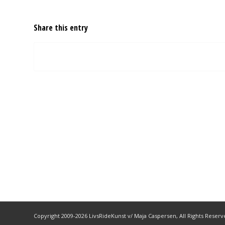
Share this entry
Copyright 2009-2026 LivsRideKunst v/ Maja Caspersen, All Rights Reser