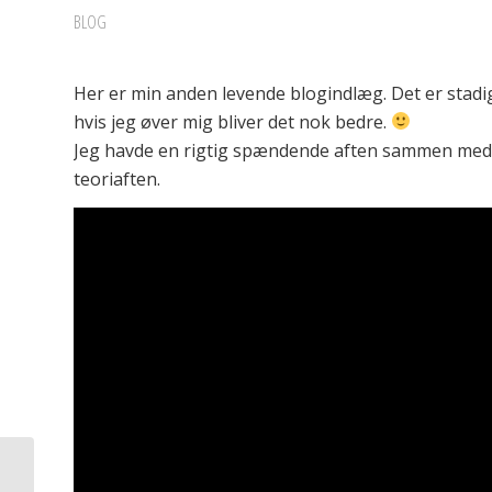
BLOG
Her er min anden levende blogindlæg. Det er stadig
hvis jeg øver mig bliver det nok bedre.
Jeg havde en rigtig spændende aften sammen med d
teoriaften.
Lidt mere fra min tur på Gotlands