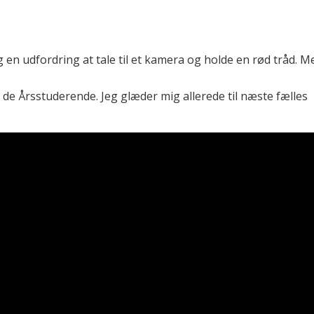
 en udfordring at tale til et kamera og holde en rød tråd. M
e Årsstuderende. Jeg glæder mig allerede til næste fælles