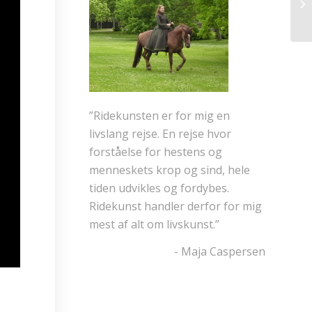
Ka
”Ridekunsten er for mig en
livslang rejse. En rejse hvor
forståelse for hestens og
menneskets krop og sind, hele
tiden udvikles og fordybes.
Ridekunst handler derfor for mig
mest af alt om livskunst.”
- Maja Caspersen