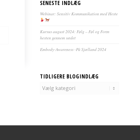
SENESTE INDLÆG
Webinar: Sensitiv Kommunikation med Heste
Kursus august 2024: Følg – Føl og Form
hesten gennem sædet
Embody-Awareness -På Sjælland 2024
TIDLIGERE BLOGINDLÆG
Tidligere
blogindlæg