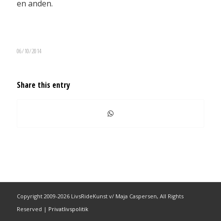
en anden.
06/10/2014
Share this entry
Copyright 2009-2026 LivsRideKunst v/ Maja Caspersen, All Rights
Reserved |
Privatlivspolitik