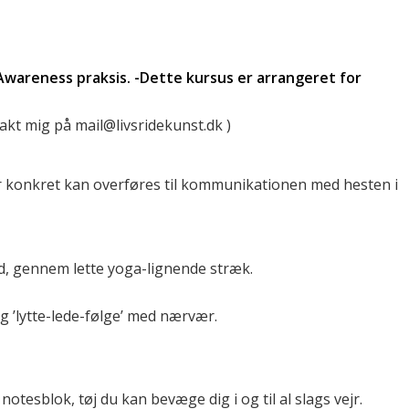
wareness praksis. -Dette kursus er arrangeret for
akt mig på mail@livsridekunst.dk )
 konkret kan overføres til kommunikationen med hesten i
, gennem lette yoga-lignende stræk.
 ’lytte-lede-følge’ med nærvær.
otesblok, tøj du kan bevæge dig i og til al slags vejr.