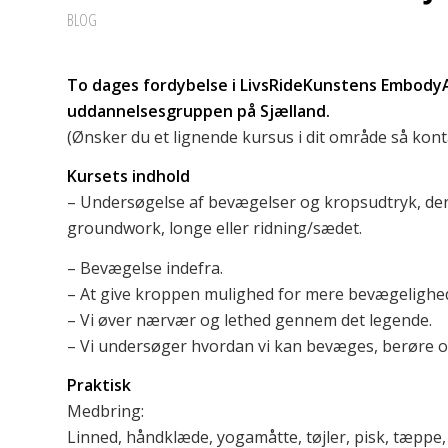
BLOG
To dages fordybelse i LivsRideKunstens EmbodyA
uddannelsesgruppen på Sjælland.
(Ønsker du et lignende kursus i dit område så kont
Kursets indhold
– Undersøgelse af bevægelser og kropsudtryk, der
groundwork, longe eller ridning/sædet.
– Bevægelse indefra.
– At give kroppen mulighed for mere bevægelighed
– Vi øver nærvær og lethed gennem det legende.
– Vi undersøger hvordan vi kan bevæges, berøre og
Praktisk
Medbring:
Linned, håndklæde, yogamåtte, tøjler, pisk, tæppe, n