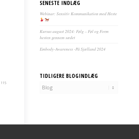
SENESTE INDLÆG
Webinar: Sensitiv Kommunikation med Heste
Kursus august 2024: Følg – Føl og Form
hesten gennem sædet
Embody-Awareness -På Sjælland 2024
TIDLIGERE BLOGINDLÆG
 115
Tidligere
blogindlæg