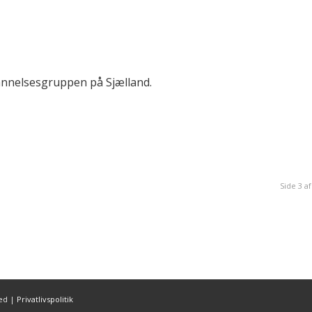
annelsesgruppen på Sjælland.
Side 3 af
ved |
Privatlivspolitik