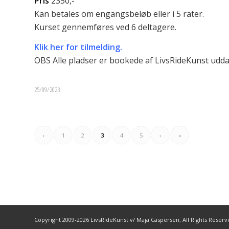
Pris
2350,-
Kan betales om engangsbeløb eller i 5 rater.
Kurset gennemføres ved 6 deltagere.
Klik her for tilmelding.
OBS Alle pladser er bookede af LivsRideKunst udd
25/09/2023
‹
1
2
3
4
5
›
»
Copyright 2009-2026 LivsRideKunst v/ Maja Caspersen, All Rights Reser